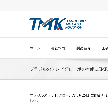
Skip
to
content
ホーム
会社情報
製品紹介
主
ブラジルのテレビグローボの番組にTM
ブラジルのテレビグローボで5月25日に放映されたドキ
した。