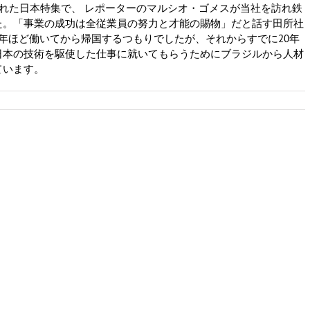
された日本特集で、 レポーターのマルシオ・ゴメスが当社を訪れ鉄
た。「事業の成功は全従業員の努力と才能の賜物」だと話す田所社
年ほど働いてから帰国するつもりでしたが、それからすでに20年
日本の技術を駆使した仕事に就いてもらうためにブラジルから人材
ています。